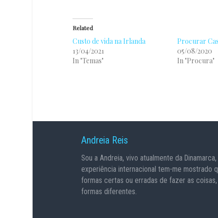
Related
Custo de vida na Irlanda
Procurar Ca
13/04/2021
05/08/2020
In "Temas"
In "Procura"
Andreia Reis
Sou a Andreia, vivo atualmente da Dinamarca,
experiência internacional tem-me mostrado 
formas certas ou erradas de fazer as coisas
formas diferentes.