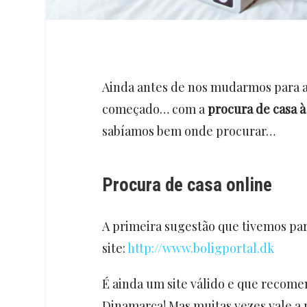
Ainda antes de nos mudarmos para a 
começado… com a
procura de casa à
sabíamos bem onde procurar…
Procura de casa online
A primeira sugestão que tivemos para
site:
http://www.boligportal.dk
É ainda um site válido e que recom
Dinamarca! Mas muitas vezes vale a