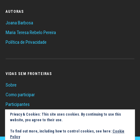
AUTORAS
Joana Barbosa
Maria Teresa Rebelo Pereira
Política de Privacidade
VIDAS SEM FRONTEIRAS
Sobre
Como participar
Participantes
Sugestões
Privacy & Cookies: This site uses cookies. By continuing to use this
website, you agree to their use.
Política de Cookies (UE)
To find out more, including how to control cookies, see here:
Cookie
Policy