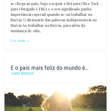
se chega ao país, logo a seguir a Hej para Olá e Tack
para Obrigado é FIKA e o seu significado ganha
importância especial quando se vai trabalhar na
Suécia. O dicionário das palavras indispensáveis na
Suécia Ao trabalhar na Suécia, para além da
mudança de vida...
Ler mais →
Ana
Cerqueira
E o país mais feliz do mundo é…
Joana Barbosa