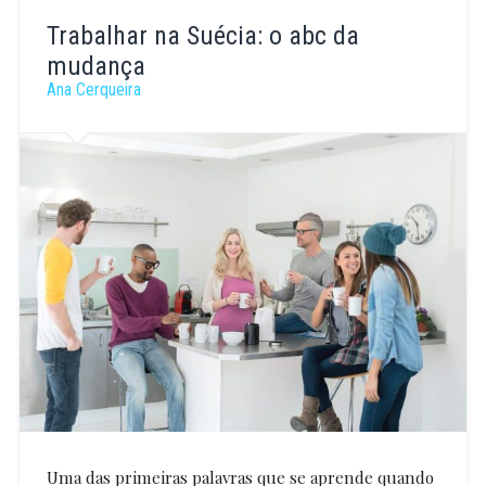
Rute
Silva
Trabalhar na Suécia: o abc da
mudança
Ana Cerqueira
Uma das primeiras palavras que se aprende quando