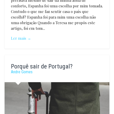
precisava mesmo de sair da minha zona de
conforto, Espanha foi uma escolha por mim tomada.
Contudo o que me faz sentir casa o país que
escolhi!? Espanha foi para mim uma escolha não
uma obrigação Quando a Teresa me propôs este
artigo, foi em tom...
Ler mais →
Ana
Carreira
Porquê sair de Portugal?
Andre Gomes