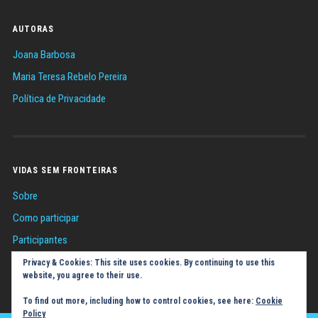
AUTORAS
Joana Barbosa
Maria Teresa Rebelo Pereira
Política de Privacidade
VIDAS SEM FRONTEIRAS
Sobre
Como participar
Participantes
Sugestões
Privacy & Cookies: This site uses cookies. By continuing to use this
website, you agree to their use.
Política de Cookies (UE)
To find out more, including how to control cookies, see here:
Cookie
Policy