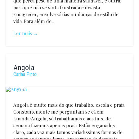
que perca peso de uma maneira saudável, e outra,
para que não se sinta frustrada e desista.
Emagrecer, envolve várias mudanças de estilo de
vida. Para além de...
Ler mais →
Joana
Jardim
Angola
Carina Pinto
Angola é muito mais do que trabalho, escola e praia
Constantemente me perguntam se cá em
Luanda/Angola, só trabalhamos e aos fins-de-
semana fazemos apenas praia. Estão enganados
claro, cada vez mais temos variadíssimas formas de