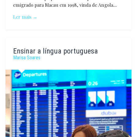
emigrado para Macau em 1998, vinda de Angola....
Ler mais →
Monica
Ribeiro
Ensinar a língua portuguesa
Connelly
Marisa Soares