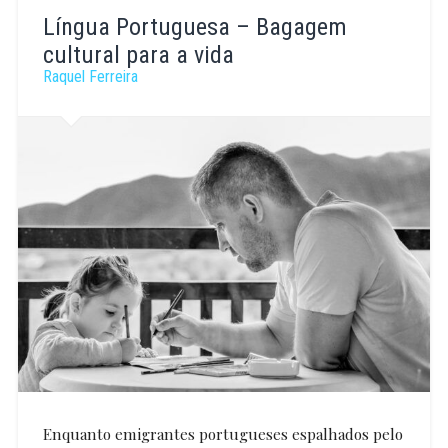
Vanessa
Mendão
Língua Portuguesa – Bagagem
cultural para a vida
Raquel Ferreira
Enquanto emigrantes portugueses espalhados pelo