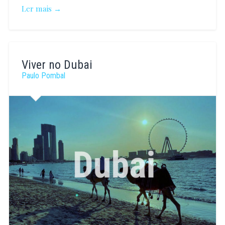
Ler mais →
Paulo
Pombal
Viver no Dubai
Paulo Pombal