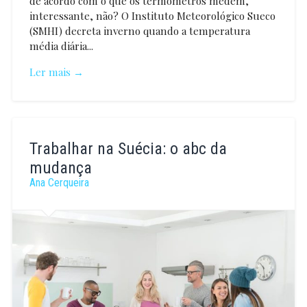
de acordo com o que os termómetros medem,
interessante, não? O Instituto Meteorológico Sueco
(SMHI) decreta inverno quando a temperatura
média diária...
Ler mais →
Ana
Cerqueira
Trabalhar na Suécia: o abc da
mudança
Ana Cerqueira