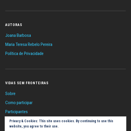
AUTORAS
Joana Barbosa
Maria Teresa Rebelo Pereira
Política de Privacidade
VIDAS SEM FRONTEIRAS
Sobre
Como participar
Participantes
Sugestões
Privacy & Cookies: This site uses cookies. By continuing to use this
website, you agree to their use.
Política de Cookies (UE)