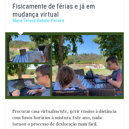
Mendão
Fisicamente de férias e já em
mudança virtual
Maria Teresa Rebelo Pereira
Procurar casa virtualmente, gerir ensino à distância
com fusos horários à mistura. Este ano, nada
tornou o processo de deslocação mais fácil.