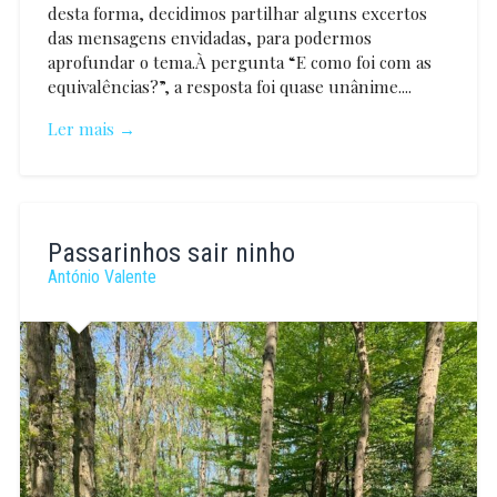
desta forma, decidimos partilhar alguns excertos
das mensagens envidadas, para podermos
aprofundar o tema.À pergunta “E como foi com as
equivalências?”, a resposta foi quase unânime....
Ler mais →
Joana
Barbosa
Passarinhos sair ninho
António Valente