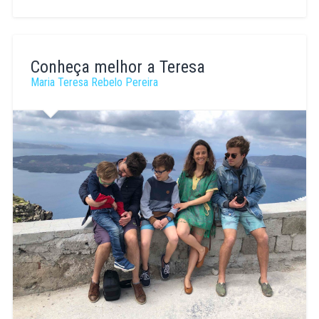
Maria
Teresa
Conheça melhor a Teresa
Rebelo
Maria Teresa Rebelo Pereira
Pereira