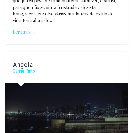
que perca peso de uma maneira saudável, e outra,
para que não se sinta frustrada e desista.
Emagrecer, envolve várias mudanças de estilo de
vida. Para além de...
Ler mais →
Joana
Jardim
Angola
Carina Pinto