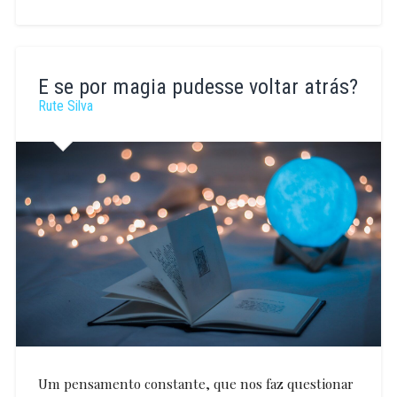
Ana
Cerqueira
E se por magia pudesse voltar atrás?
Rute Silva
Um pensamento constante, que nos faz questionar