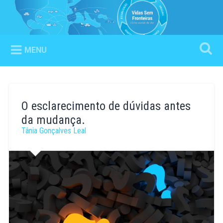
Ir
para
Vidas Sem Fronteiras
Pesquisa
conteúdo
Living outside the box
MENU
O esclarecimento de dúvidas antes
da mudança.
Tânia Gonçalves Leal