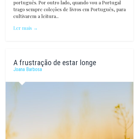
português. Por outro lado, quando vou a Portugal
trago sempre coleções de livros em Português, para
cultivarem a leitura...
Ler mais →
Tânia
Gonçalves
A frustração de estar longe
Leal
Joana Barbosa