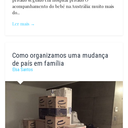
acompanhamento do bebé na Austrália: muito mais
do...
Ler mais →
Maria
Teresa
Como organizamos uma mudança
Rebelo
Pereira
de país em família
Elsa Santos