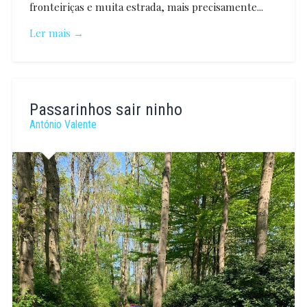
fronteiriças e muita estrada, mais precisamente...
Ler mais →
Catarina
Leal
Passarinhos sair ninho
Bacchi
António Valente