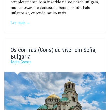
completamente bem inserido na sociedade Búlgara,
muitas vezes até demasiado bem inserido. Falo
Búlgaro A2, entendo muito mais...
Ler mais →
Andre
Gomes
Os contras (Cons) de viver em Sofia,
Bulgaria
Andre Gomes