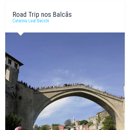
Andre
Gomes
Road Trip nos Balcãs
Catarina Leal Bacchi