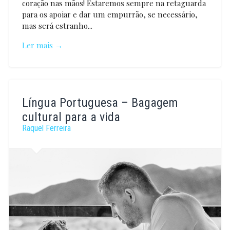
coração nas mãos! Estaremos sempre na retaguarda
para os apoiar e dar um empurrão, se necessário,
mas será estranho...
Ler mais →
António
Valente
Língua Portuguesa – Bagagem
cultural para a vida
Raquel Ferreira