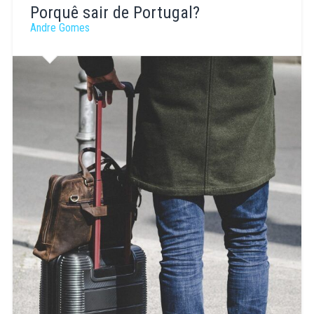
Gomes
Porquê sair de Portugal?
Andre Gomes