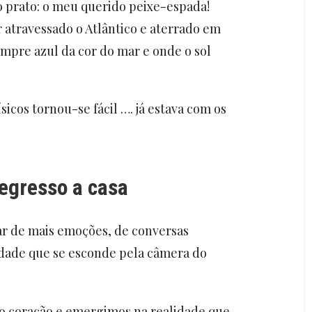
o prato: o meu querido peixe-espada!
er atravessado o Atlântico e aterrado em
empre azul da cor do mar e onde o sol
sicos tornou-se fácil …. já estava com os
egresso a casa
ar de mais emoções, de conversas
idade que se esconde pela câmera do
o coração e emergimos na realidade que