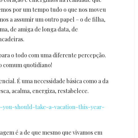
emos por um tempo tudo o que nos moveu
mos a assumir um outro papel – o de filha,
ima, de amiga de longa data, de
ncadeiras.
para o todo com uma diferente percepção.
do comum quotidiano!
sencial. É uma necessidade básica como a da
sca, acalma, energiza, restabelece.
-you-should-take-a-vacation-this-year-
viagem é a de que mesmo que vivamos em