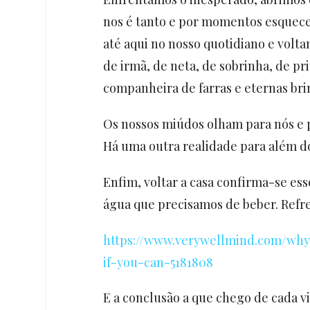
nos é tanto e por momentos esquec
até aqui no nosso quotidiano e volta
de irmã, de neta, de sobrinha, de pr
companheira de farras e eternas bri
Os nossos miúdos olham para nós e 
Há uma outra realidade para além 
Enfim, voltar a casa confirma-se es
água que precisamos de beber. Refre
https://www.verywellmind.com/why
if-you-can-5181808
E a conclusão a que chego de cada 