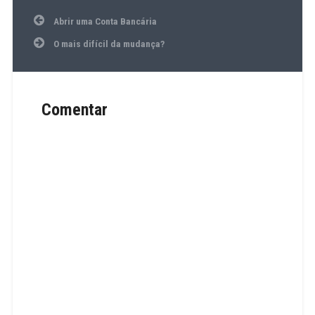
Navegação
Abrir uma Conta Bancária
de
artigos
O mais difícil da mudança?
Comentar