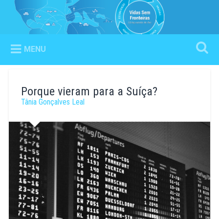
Ir
para
Vidas Sem Fronteiras
Pesquisa
conteúdo
Living outside the box
MENU
Porque vieram para a Suíça?
Tânia Gonçalves Leal