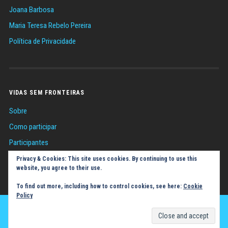
Joana Barbosa
Maria Teresa Rebelo Pereira
Política de Privacidade
VIDAS SEM FRONTEIRAS
Sobre
Como participar
Participantes
Sugestões
Privacy & Cookies: This site uses cookies. By continuing to use this
website, you agree to their use.
Política de Cookies (UE)
To find out more, including how to control cookies, see here:
Cookie
Policy
SUBIR ↑