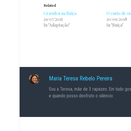
Related
Gravidez na Suíça
O custo de vi
29/07/2025
20/09/2018
In "Adaptação"
In "Suíça"
Maria Teresa Rebelo Pereira
Sou a Teresa, mãe de 3 rapazes. Em tudo gos
e quando posso desfruto o silêncio.