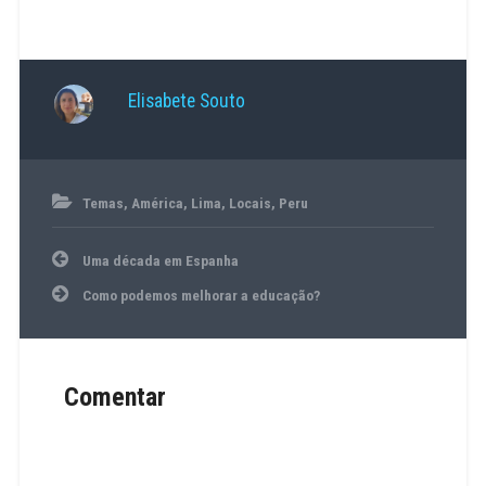
Elisabete Souto
08/11/2022
Temas
,
América
,
Lima
,
Locais
,
Peru
America
Navegação
sul
,
Uma década em Espanha
de
caminhada
,
artigos
Como podemos melhorar a educação?
clubes
,
deporto
,
ginásios
,
lima
,
peru
Comentar