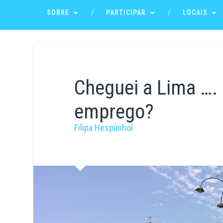
SOBRE
PARTICIPAR
LOCAIS
Cheguei a Lima ….
emprego?
Filipa Hespanhol