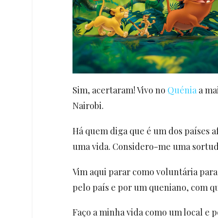
Sim, acertaram! Vivo no
Quénia
a ma
Nairobi.
Há quem diga que é um dos países af
uma vida. Considero-me uma sortuda
Vim aqui parar como voluntária par
pelo país e por um queniano, com q
Faço a minha vida como um local e po