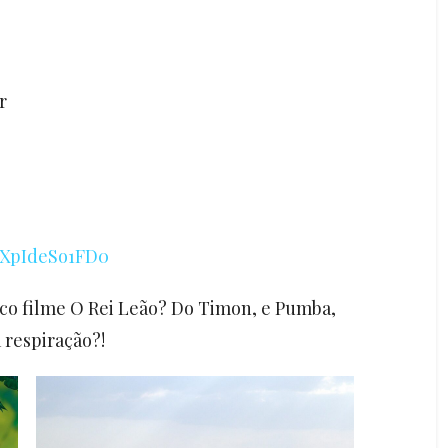
r
=XpIdeSo1FD0
ico filme O Rei Leão? Do Timon, e Pumba,
 respiração?!