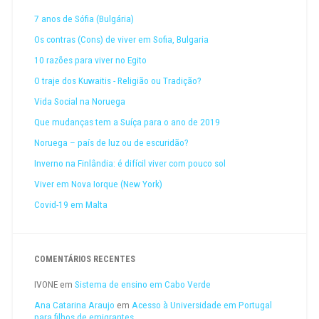
7 anos de Sófia (Bulgária)
Os contras (Cons) de viver em Sofia, Bulgaria
10 razões para viver no Egito
O traje dos Kuwaitis - Religião ou Tradição?
Vida Social na Noruega
Que mudanças tem a Suíça para o ano de 2019
Noruega – país de luz ou de escuridão?
Inverno na Finlândia: é difícil viver com pouco sol
Viver em Nova Iorque (New York)
Covid-19 em Malta
COMENTÁRIOS RECENTES
IVONE
em
Sistema de ensino em Cabo Verde
Ana Catarina Araujo
em
Acesso à Universidade em Portugal
para filhos de emigrantes…