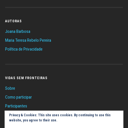
AUTORAS
Joana Barbosa
Maria Teresa Rebelo Pereira
Política de Privacidade
VIDAS SEM FRONTEIRAS
Sobre
Como participar
Participantes
Sugestões
Privacy & Cookies: This site uses cookies. By continuing to use this
website, you agree to their use.
Política de Cookies (UE)