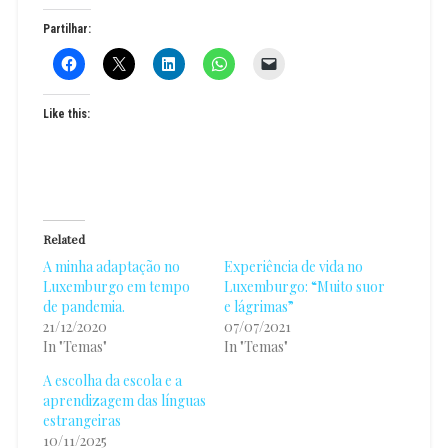
Partilhar:
Like this:
Related
A minha adaptação no
Experiência de vida no
Luxemburgo em tempo
Luxemburgo: “Muito suor
de pandemia.
e lágrimas”
21/12/2020
07/07/2021
In "Temas"
In "Temas"
A escolha da escola e a
aprendizagem das línguas
estrangeiras
10/11/2025