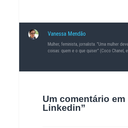
Vanessa Mendão
Mulher, feminista, jornalista. "Uma mulher dev
coisas: quem e o que quiser" (Coco Chanel, es
Um comentário em 
Linkedin
”