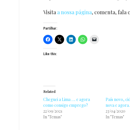
Visita
a nossa página
, comenta, fala 
Partilhar:
Like this:
Related
Cheguei a Lima …. e agora
País novo, ci
como consigo emprego?
nova e agor
22/09/2021
23/04/2020
In "Temas"
In "Temas"