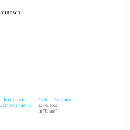
connosco!
dade nova, casa
Medo da Mudança
a… emprego novo?
22/06/2022
In "Temas"