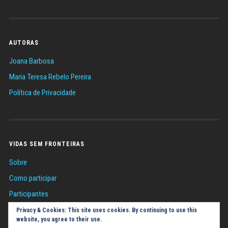
AUTORAS
Joana Barbosa
Maria Teresa Rebelo Pereira
Política de Privacidade
VIDAS SEM FRONTEIRAS
Sobre
Como participar
Participantes
Sugestões
Privacy & Cookies: This site uses cookies. By continuing to use this
website, you agree to their use.
Política de Cookies (UE)