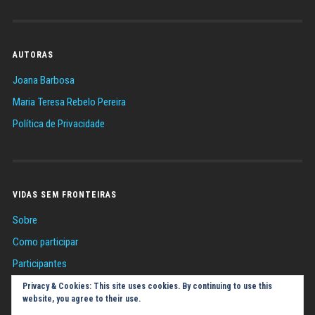
AUTORAS
Joana Barbosa
Maria Teresa Rebelo Pereira
Política de Privacidade
VIDAS SEM FRONTEIRAS
Sobre
Como participar
Participantes
Sugestões
Privacy & Cookies: This site uses cookies. By continuing to use this
website, you agree to their use.
Política de Cookies (UE)