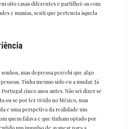
em oito casas diferentes e partilhei-as com
ades e manias, senti que pertencia àquela
riência
s sonhos, mas depressa percebi que algo
s pessoas. Tinha mesmo sido eu a mudar. Já
Portugal cinco anos antes. Não sei dizer se
a ou se por ter vivido no México, mas
vida e uma perspetiva da realidade um
com quem falava e que tinham optado por
 sentido um impulso de avançar para a