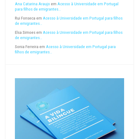
Ana Catarina Araujo
em
Acesso à Universidade em Portugal
para filhos de emigrantes…
Rui Fonseca
em
Acesso à Universidade em Portugal para filhos
de emigrantes…
Elsa Simoes
em
Acesso à Universidade em Portugal para filhos
de emigrantes…
Sonia Ferreira
em
Acesso à Universidade em Portugal para
filhos de emigrantes…