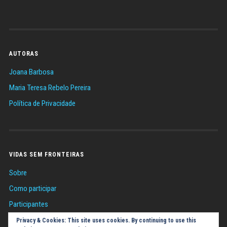
AUTORAS
Joana Barbosa
Maria Teresa Rebelo Pereira
Política de Privacidade
VIDAS SEM FRONTEIRAS
Sobre
Como participar
Participantes
Sugestões
Privacy & Cookies: This site uses cookies. By continuing to use this