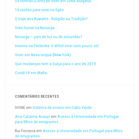
Os contras (Cons) de viver em Sofia, Bulgaria
10 razões para viver no Egito
O traje dos Kuwaitis - Religião ou Tradição?
Vida Social na Noruega
Noruega – país de luz ou de escuridão?
Inverno na Finlândia: é difícil viver com pouco sol
Viver em Nova Iorque (New York)
Que mudanças tem a Suíça para o ano de 2019
Covid-19 em Malta
COMENTÁRIOS RECENTES
IVONE
em
Sistema de ensino em Cabo Verde
Ana Catarina Araujo
em
Acesso à Universidade em Portugal
para filhos de emigrantes…
Rui Fonseca
em
Acesso à Universidade em Portugal para filhos
de emigrantes…