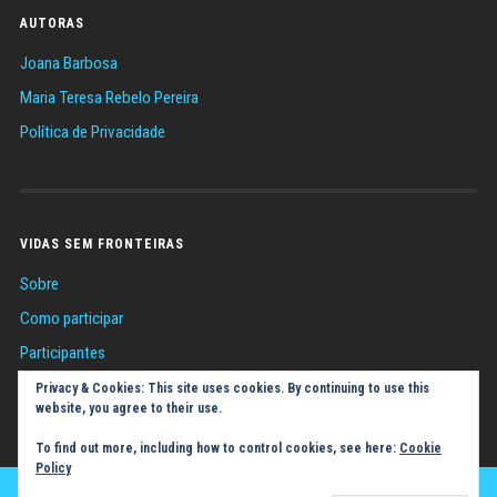
AUTORAS
Joana Barbosa
Maria Teresa Rebelo Pereira
Política de Privacidade
VIDAS SEM FRONTEIRAS
Sobre
Como participar
Participantes
Sugestões
Privacy & Cookies: This site uses cookies. By continuing to use this
website, you agree to their use.
Política de Cookies (UE)
To find out more, including how to control cookies, see here:
Cookie
Policy