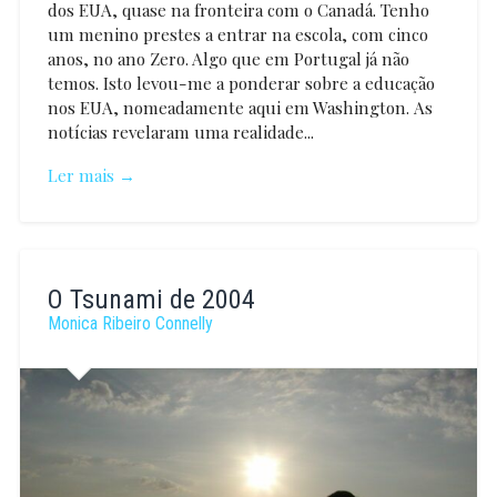
dos EUA, quase na fronteira com o Canadá. Tenho
um menino prestes a entrar na escola, com cinco
anos, no ano Zero. Algo que em Portugal já não
temos. Isto levou-me a ponderar sobre a educação
nos EUA, nomeadamente aqui em Washington. As
notícias revelaram uma realidade...
Ler mais →
Monica
Ribeiro
O Tsunami de 2004
Connelly
Monica Ribeiro Connelly