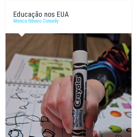
Monica
Ribeiro
Educação nos EUA
Connelly
Monica Ribeiro Connelly