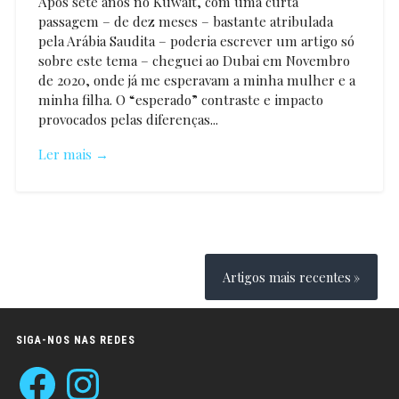
Após sete anos no Kuwait, com uma curta
passagem – de dez meses – bastante atribulada
pela Arábia Saudita – poderia escrever um artigo só
sobre este tema – cheguei ao Dubai em Novembro
de 2020, onde já me esperavam a minha mulher e a
minha filha. O “esperado” contraste e impacto
provocados pelas diferenças...
Ler mais →
Paulo
Pombal
Navegação
de
Artigos mais recentes
artigos
SIGA-NOS NAS REDES
Facebook
Instagram