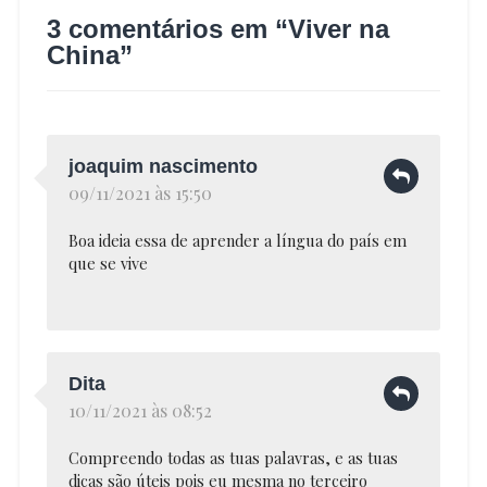
vidas
3 comentários em “
Viver na
sem
China
”
fronteiras
joaquim nascimento
09/11/2021 às 15:50
Boa ideia essa de aprender a língua do país em
que se vive
Dita
10/11/2021 às 08:52
Compreendo todas as tuas palavras, e as tuas
dicas são úteis pois eu mesma no terceiro