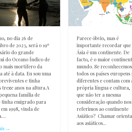
Parece óbvio, mas é
no, no dia 26 de
importante recordar que 
ro de 2023, será o 19º
Ásia é um continente. De
sário do grande
facto, é o maior continen
i do Oceano Índico de
mundo. Se reconhecemos
o mais mortífero da
todos os países europeus 
ia até à data. Eu sou uma
diferentes e contam com 
breviventes e tinha
própria língua e cultura,
 treze anos na altura.A
que não ter a mesma
pequena família de
consideração quando nos
 tinha emigrado para
referimos ao continente
em 1998, vinda de
Asiático? Chamar orienta
...
aos asiáticos...
ais →