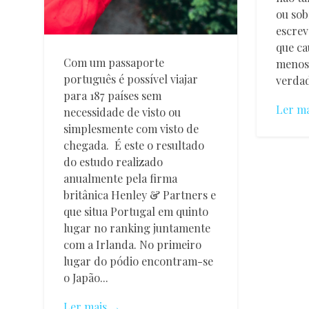
ou sob
escrev
que ca
Com um passaporte
menos 
português é possível viajar
verdad
para 187 países sem
Ler m
necessidade de visto ou
simplesmente com visto de
chegada. É este o resultado
do estudo realizado
Elisabe
Souto
anualmente pela firma
britânica Henley & Partners e
que situa Portugal em quinto
lugar no ranking juntamente
com a Irlanda. No primeiro
lugar do pódio encontram-se
o Japão...
Ler mais →