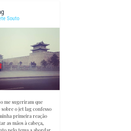
a
Elisabete
ag
Souto
ete Souto
o me sugeriram que
e sobre o jet lag confesso
minha primeira reação
itar as mãos à cabeça,
nto pelo tema a abordar