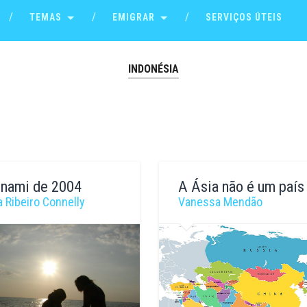
TEMAS
EMIGRAR
SERVIÇOS ÚTEIS
INDONÉSIA
unami de 2004
A Ásia não é um país
 Ribeiro Connelly
Vanessa Mendão