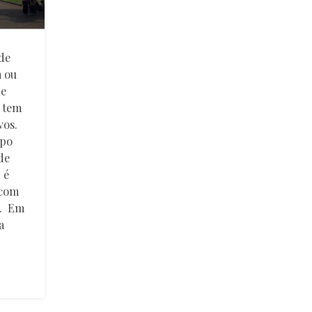
de
a ou
 e
a tem
vos.
ipo
de
 é
 com
”. Em
a