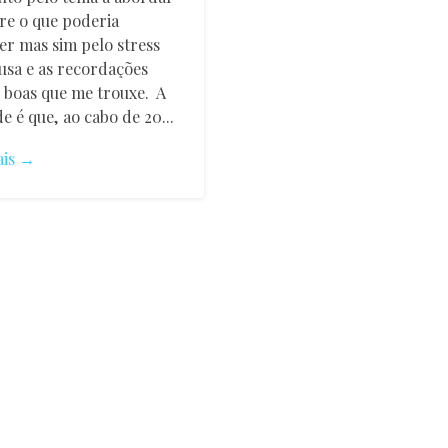
re o que poderia
er mas sim pelo stress
usa e as recordações
boas que me trouxe. A
e é que, ao cabo de 20...
ais →
te