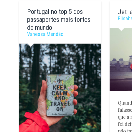
António
Raquel
Valente
Ferreir
Portugal no top 5 dos
Jet l
Elisab
passaportes mais fortes
do mundo
Vanessa Mendão
Quand
falass
que a 
foi de
não ta