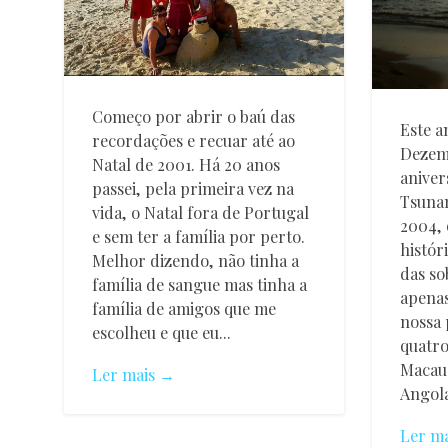
Começo por abrir o baú das
Este a
recordações e recuar até ao
Dezemb
Natal de 2001. Há 20 anos
aniver
passei, pela primeira vez na
Tsunam
vida, o Natal fora de Portugal
2004, 
e sem ter a família por perto.
histór
Melhor dizendo, não tinha a
das so
família de sangue mas tinha a
apenas
família de amigos que me
nossa 
escolheu e que eu...
quatro
Macau 
Ler mais →
Angola.
Ler m