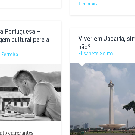
Ler mais →
Vanessa
a Portuguesa –
y
Mendão
Viver em Jacarta, si
em cultural para a
não?
Elisabete Souto
 Ferreira
nto emigrantes