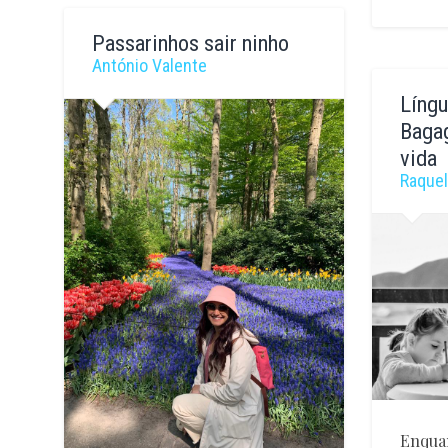
Elisabete
Souto
Passarinhos sair ninho
António Valente
Monica
Ribeiro
Língu
Connell
Bagag
vida
Raquel
Enqua