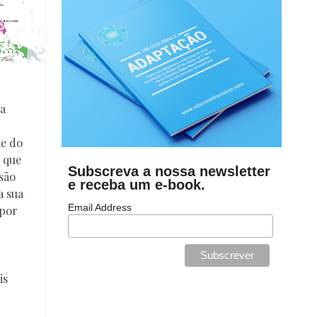
a
te do
 que
Subscreva a nossa newsletter
são
e receba um e-book.
a sua
Email Address
 por
is