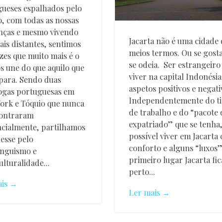
ueses espalhados pelo
 com todas as nossas
nças e mesmo vivendo
Jacarta não é uma cidade 
ais distantes, sentimos
meios termos. Ou se gost
zes que muito mais é o
se odeia. Ser estrangeiro
s une do que aquilo que
viver na capital Indonési
para. Sendo duas
aspetos positivos e negati
ogas portuguesas em
Independentemente do t
ork e Tóquio que nunca
de trabalho e do “pacote 
contraram
expatriado” que se tenha,
cialmente, partilhamos
possível viver em Jacarta
resse pelo
conforto e alguns “luxos
inguismo e
primeiro lugar Jacarta fic
ulturalidade...
perto...
ais →
Ler mais →