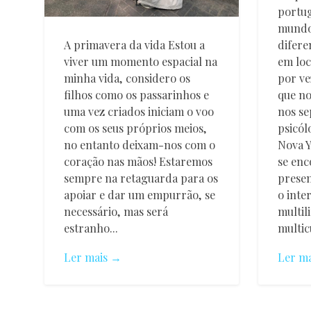
portug
mundo,
A primavera da vida Estou a
difere
viver um momento espacial na
em loc
minha vida, considero os
por ve
filhos como os passarinhos e
que no
uma vez criados iniciam o voo
nos se
com os seus próprios meios,
psicól
no entanto deixam-nos com o
Nova Y
coração nas mãos! Estaremos
se en
sempre na retaguarda para os
presen
apoiar e dar um empurrão, se
o inte
necessário, mas será
multil
estranho...
multic
Ler mais →
Ler m