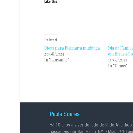
Like this:
Related
Dicas para facilitar a mudança
Dia da Famíl
23/08/2024
em British C
In "Lausanne"
15/02/2021
In "Temas"
Paula Soares
Há 10 anos a viver do lado de lá do Atlântico
passagens por São Paulo, NY e Miami!! 10 an