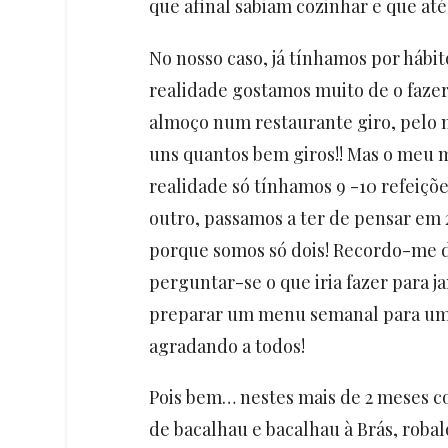
que afinal sabiam cozinhar e que até 
No nosso caso, já tínhamos por hábi
realidade gostamos muito de o faze
almoço num restaurante giro, pelo
uns quantos bem giros!! Mas o meu ma
realidade só tínhamos 9 -10 refeiçõ
outro, passamos a ter de pensar em 
porque somos só dois! Recordo-me d
perguntar-se o que iria fazer para ja
preparar um menu semanal para uma
agradando a todos!
Pois bem… nestes mais de 2 meses c
de bacalhau e bacalhau à Brás, robalo