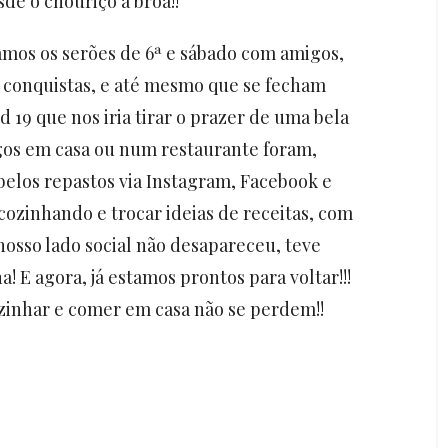
de o chouriço à broa!!
amos os serões de 6ª e sábado com amigos,
s conquistas, e até mesmo que se fecham
d 19 que nos iria tirar o prazer de uma bela
gos em casa ou num restaurante foram,
elos repastos via Instagram, Facebook e
cozinhando e trocar ideias de receitas, com
nosso lado social não desapareceu, teve
 E agora, já estamos prontos para voltar!!!
ozinhar e comer em casa não se perdem!!