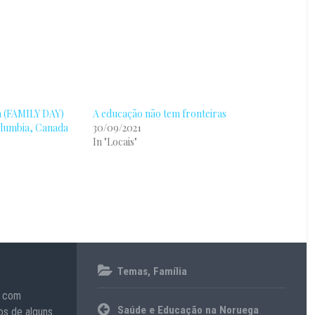
ia (FAMILY DAY)
A educação não tem fronteiras
olumbia, Canada
30/09/2021
In "Locais"
08/06/2020
Temas
,
Família
, com
cozinhar
,
Navegação
fogão
,
Saúde e Educação na Noruega
os de alguns