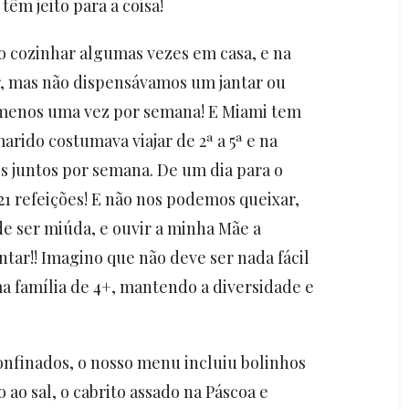
têm jeito para a coisa!
to cozinhar algumas vezes em casa, e na
r, mas não dispensávamos um jantar ou
 menos uma vez por semana! E Miami tem
rido costumava viajar de 2ª a 5ª e na
es juntos por semana. De um dia para o
21 refeições! E não nos podemos queixar,
e ser miúda, e ouvir a minha Mãe a
ntar!! Imagino que não deve ser nada fácil
 família de 4+, mantendo a diversidade e
onfinados, o nosso menu incluiu bolinhos
 ao sal, o cabrito assado na Páscoa e