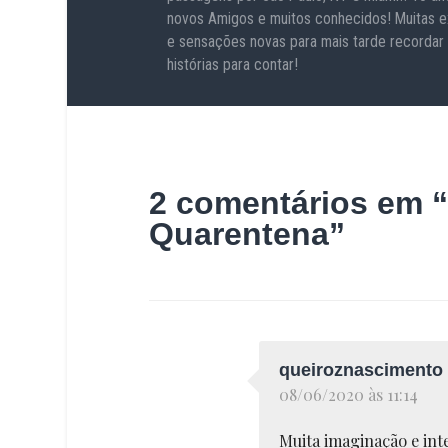
novos Amigos e muitos conhecidos! Muitas e
e sensações novas para mais tarde recordar
histórias para contar!
2 comentários em “
Quarentena
”
queiroznascimento
08/06/2020 às 11:14
Muita imaginação e inte