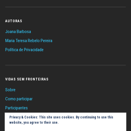
AUTORAS
Joana Barbosa
Maria Teresa Rebelo Pereira
Política de Privacidade
VIDAS SEM FRONTEIRAS
Sobre
Como participar
Participantes
Sugestões
Privacy & Cookies: This site uses cookies. By continuing to use this
website, you agree to their use.
Política de Cookies (UE)