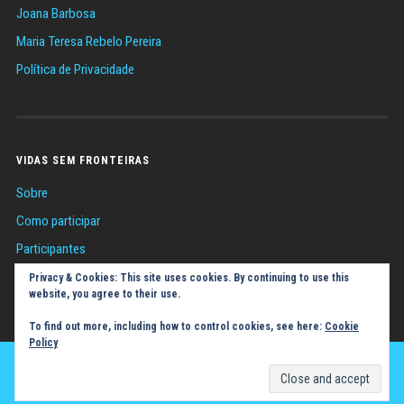
Joana Barbosa
Maria Teresa Rebelo Pereira
Política de Privacidade
VIDAS SEM FRONTEIRAS
Sobre
Como participar
Participantes
Sugestões
Privacy & Cookies: This site uses cookies. By continuing to use this
website, you agree to their use.
Política de Cookies (UE)
To find out more, including how to control cookies, see here:
Cookie
Policy
SUBIR ↑