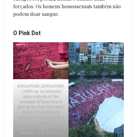
forçados. Os homens homossexuais também não
podem doar sangue.
O Pink Dot
SINGAPORE, SINGAPORE
– JUNE 29: An attendee
takes a photo of the
message of hope board
during the Pink Dot event
held at the Speaker’s
Corner in Hong Lim Park
on June 29, 2019 in
Singapore. (Photo by Ore
Huiying/Getty Images)