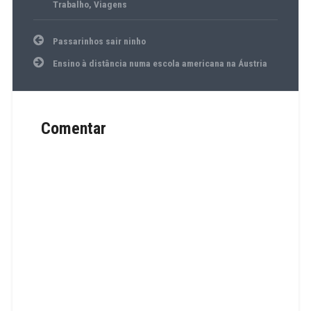
Trabalho
,
Viagens
Navegação
Passarinhos sair ninho
de
artigos
Ensino à distância numa escola americana na Áustria
Comentar