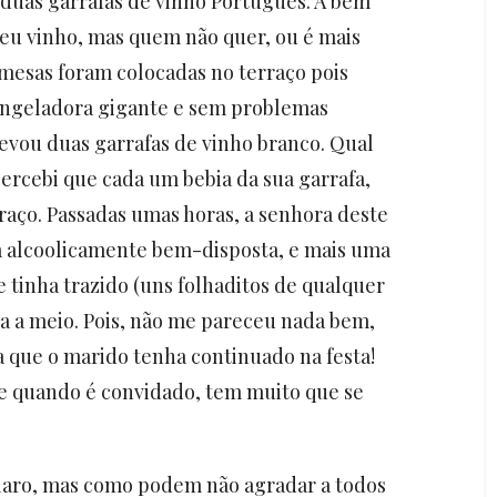
o duas garrafas de vinho Português. A bem
 seu vinho, mas quem não quer, ou é mais
emesas foram colocadas no terraço pois
congeladora gigante e sem problemas
levou duas garrafas de vinho branco. Qual
ercebi que cada um bebia da sua garrafa,
aço. Passadas umas horas, a senhora deste
 já alcoolicamente bem-disposta, e mais uma
 tinha trazido (uns folhaditos de qualquer
ssa a meio. Pois, não me pareceu nada bem,
a que o marido tenha continuado na festa!
te quando é convidado, tem muito que se
claro, mas como podem não agradar a todos