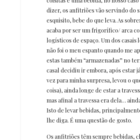
coisitas e uma bebida, no nosso cas
dizer, os anfitriões vão servindo do
esquisito, bebe do que leva. As sobr
acaba por ser um frigorífico/ arca 
logísticos de espaço. Um dos casais 
não foi o meu espanto quando me ap
estas também “armazenadas” no terr
casal decidiu ir embora, após estar
vez para minha surpresa, levou o que
coisa), ainda longe de estar a trave
mas afinal a travessa era dela… aind
Isto de levar bebidas, principalmen
lhe diga. É uma questão de gosto.
Os anfitriões têm sempre bebidas, 