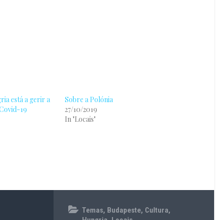
a está a gerir a
Sobre a Polónia
Covid-19
27/10/2019
In "Locais"
23/10/2021
Temas
,
Budapeste
,
Cultura
,
Hungria
,
Locais