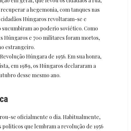
ção em geral, que levou os cidadãos à rua,
m recuperar a hegemonia, com tanques nas
s cidadãos Húngaros revoltaram-se e
o sucumbiram ao poderio soviético. Como
is Húngaros e 700 militares foram mortos,
no estrangeiro.
 Revolução Húngara de 1956. Em sua honra,
sta, em 1989, os Húngaros declararam a
 outubro desse mesmo ano.
ica
rou-se oficialmente o dia. Habitualmente,
s politicos que lembram a revolução de 1956