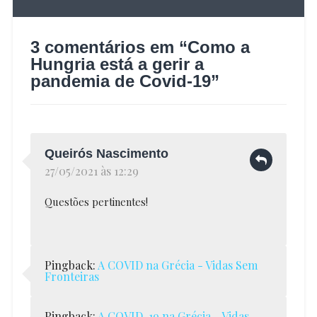
vacinas
3 comentários em “
Como a
Hungria está a gerir a
pandemia de Covid-19
”
Queirós Nascimento
27/05/2021 às 12:29
Questões pertinentes!
Pingback:
A COVID na Grécia - Vidas Sem
Fronteiras
Pingback:
A COVID-19 na Grécia - Vidas