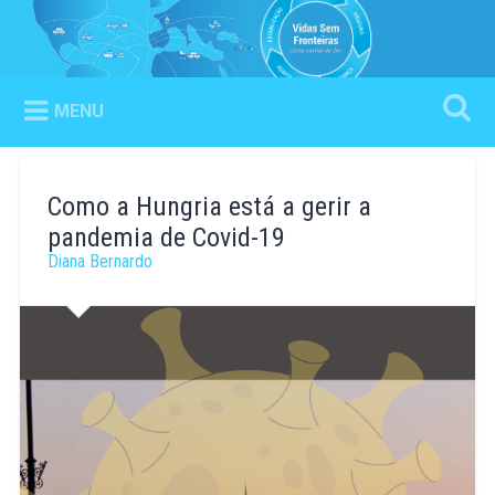
Ir
para
Vidas Sem Fronteiras
Pesquisa
conteúdo
Living outside the box
MENU
Como a Hungria está a gerir a
pandemia de Covid-19
Diana Bernardo