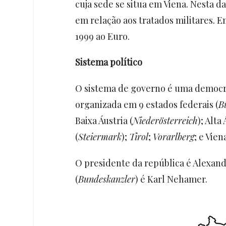
cuja sede se situa em Viena. Nesta d
em relação aos tratados militares. 
1999 ao Euro.
Sistema político
O sistema de governo é uma democr
organizada em 9 estados federais (
B
Baixa Áustria (
Niederösterreich
); Alta 
(
Steiermark
);
Tirol
;
Vorarlberg
; e Viena
O presidente da república é Alexand
(
Bundeskanzler
) é Karl Nehamer.