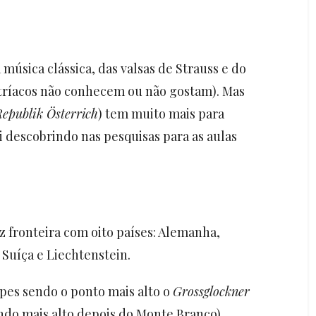
 música clássica, das valsas de Strauss e do
stríacos não conhecem ou não gostam). Mas
Republik Österrich
) tem muito mais para
i descobrindo nas pesquisas para as aulas
z fronteira com oito países: Alemanha,
, Suíça e Liechtenstein.
lpes sendo o ponto mais alto o
Grossglockner
ndo mais alto depois do Monte Branco).