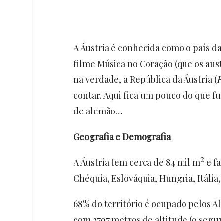
A Áustria é conhecida como o país da
filme Música no Coração (que os au
na verdade, a República da Áustria (
contar. Aqui fica um pouco do que fu
de alemão…
Geografia e Demografia
2
A Áustria tem cerca de 84 mil m
e fa
Chéquia, Eslováquia, Hungria, Itália
68% do território é ocupado pelos A
com 3797 metros de altitude (o segu