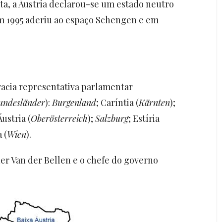
ata, a Áustria declarou-se um estado neutro
Em 1995 aderiu ao espaço Schengen e em
acia representativa parlamentar
undesländer
):
Burgenland
; Caríntia (
Kärnten
);
Áustria (
Oberösterreich
);
Salzburg
; Estíria
 (
Wien
).
er Van der Bellen e o chefe do governo