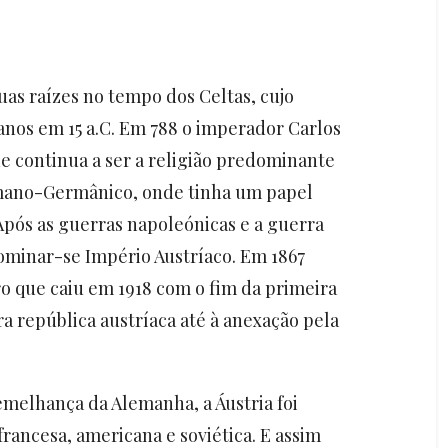
uas raízes no tempo dos Celtas, cujo
manos em 15 a.C. Em 788 o imperador Carlos
e continua a ser a religião predominante
omano-Germânico, onde tinha um papel
 Após as guerras napoleónicas e a guerra
nominar-se Império Austríaco. Em 1867
 que caiu em 1918 com o fim da primeira
a república austríaca até à anexação pela
melhança da Alemanha, a Áustria foi
francesa, americana e soviética. E assim